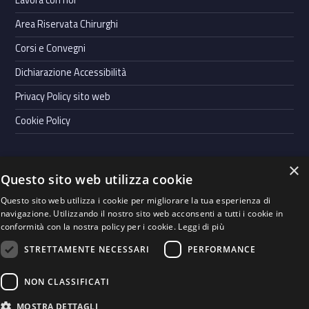
Lavora con noi
Area Riservata Chirurghi
Corsi e Convegni
Dichiarazione Accessibilità
Privacy Policy sito web
Cookie Policy
×
Questo sito web utilizza cookie
Powered by
Graffiti Web
- Casa di Cura Villa Bianca S.p.A. | Cap.
Questo sito web utilizza i cookie per migliorare la tua esperienza di
soc. Euro 900.000,00 i.v. | P.IVA 00123990228 |
Whistleblowing
|
navigazione. Utilizzando il nostro sito web acconsenti a tutti i cookie in
Codice Etico
|
Società Trasparente
conformità con la nostra policy per i cookie.
Leggi di più
STRETTAMENTE NECESSARI
PERFORMANCE
Seguici su
WebMan on Facebook
Back to top ↑
Instagram
LinkedIn
NON CLASSIFICATI
MOSTRA DETTAGLI