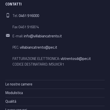
CONTATTI
Phone number:
Tel.
0461 916000
Fax 0461 916874
Email address:
E-mail:
info@villabiancatrento.it
PEC:
villabiancatrento@pec.it
FATTURAZIONE ELETTRONICA:
vbtrentosdi@pec.it
CODICE DESTINATARIO: M5UXCR1
Le nostre camere
Modulistica
Qualità