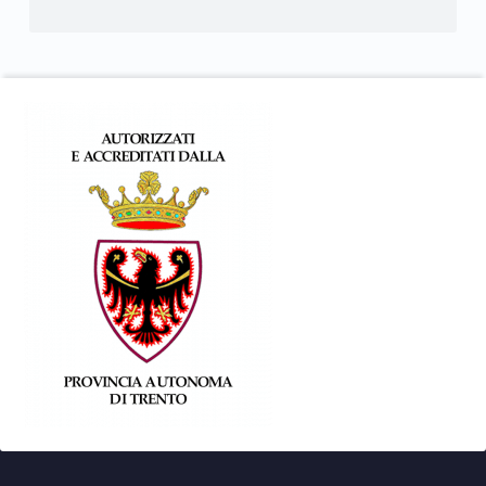
Footer info sidebar
Footer sidebar