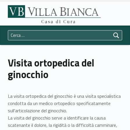
Primary Menu
Casa di Cura Villa Bianca Trento
Visita ortopedica del ginocchio - Casa di Cura Villa Bianca Trento
Header info sidebar
La vostra salute è la nostra priorità.
Ricerca per:
Visita ortopedica del
ginocchio
La visita ortopedica del ginocchio è una visita specialistica
condotta da un medico ortopedico specificatamente
sull'articolazione del ginocchio.
La visita del ginocchio serve a identificare la causa
scatenante il dolore, la rigidità o la difficoltà camminare,