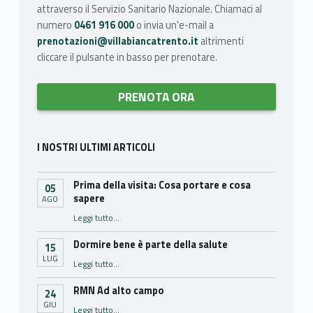
attraverso il Servizio Sanitario Nazionale. Chiamaci al
numero
0461 916 000
o invia un'e-mail a
prenotazioni@villabiancatrento.it
altrimenti
cliccare il pulsante in basso per prenotare.
PRENOTA ORA
I NOSTRI ULTIMI ARTICOLI
Prima della visita: Cosa portare e cosa
05
sapere
AGO
“Prima della visita: Cosa portare e cosa sapere”
Leggi tutto
…
Dormire bene è parte della salute
15
LUG
“Dormire bene è parte della salute”
Leggi tutto
…
RMN Ad alto campo
24
GIU
“RMN Ad alto campo”
Leggi tutto
…