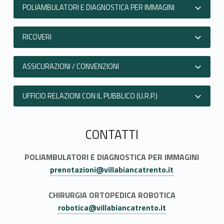
a
POLIAMBULATORI E DIAGNOSTICA PER IMMAGINI
t
RICOVERI
t
ASSICURAZIONI / CONVENZIONI
i
UFFICIO RELAZIONI CON IL PUBBLICO (U.R.P.)
CONTATTI
POLIAMBULATORI E DIAGNOSTICA PER IMMAGINI
prenotazioni@villabiancatrento.it
CHIRURGIA ORTOPEDICA ROBOTICA
robotica@villabiancatrento.it