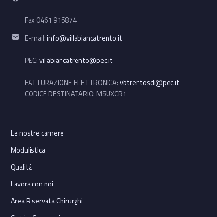
Fax 0461 916874
Email address:
E-mail:
info@villabiancatrento.it
PEC:
villabiancatrento@pec.it
FATTURAZIONE ELETTRONICA:
vbtrentosdi@pec.it
CODICE DESTINATARIO: M5UXCR1
Le nostre camere
Modulistica
Qualità
Lavora con noi
Area Riservata Chirurghi