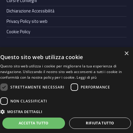
Corsi e Convegni
Dichiarazione Accessibilità
Privacy Policy sito web
Cookie Policy
×
Questo sito web utilizza cookie
Powered by
Graffiti Web
- Casa di Cura Villa Bianca S.p.A. | Cap.
Questo sito web utilizza i cookie per migliorare la tua esperienza di
soc. Euro 900.000,00 i.v. | P.IVA 00123990228 |
Whistleblowing
|
navigazione. Utilizzando il nostro sito web acconsenti a tutti i cookie in
Codice Etico
|
Società Trasparente
conformità con la nostra policy per i cookie.
Leggi di più
STRETTAMENTE NECESSARI
PERFORMANCE
Seguici su
WebMan on Facebook
Back to top ↑
Instagram
LinkedIn
NON CLASSIFICATI
MOSTRA DETTAGLI
INFORMAZIONI AL
ACCETTA TUTTO
RIFIUTA TUTTO
PRENOTA
CONTATTI
PAZIENTE
Menu