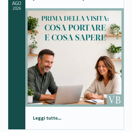
AGO
2026
Written by:
elisabetta.toller
“Prima della visita: Cosa portare e cosa sapere”
Leggi tutto
…