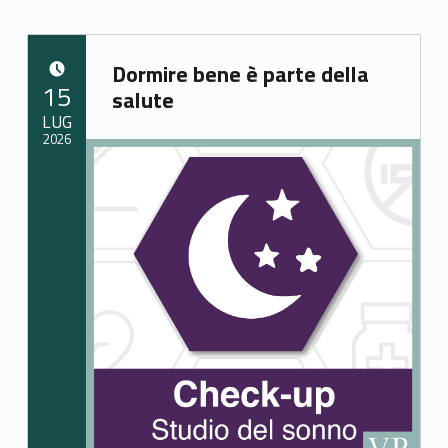
Dormire bene è parte della
POSTED ON:
15
salute
LUG
2026
Written by:
elisabetta.toller