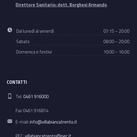
Direttore Sanitario: dott. Borghesi Armando
Business hours:
Dal lunedì al venerdì
07:15 – 20:00
Sabato
08:00 – 20:00
Domenica e festivi
10:00 – 16:00
CONTATTI
Phone number:
Tel.
0461 916000
Fax 0461 916874
Email address:
E-mail:
info@villabiancatrento.it
PEC:
villabiancatrento@pec.it