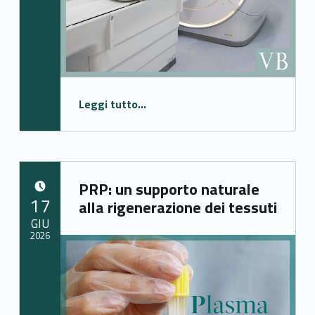
“RMN Ad alto campo”
Leggi tutto
…
PRP: un supporto naturale
POSTED ON:
17
alla rigenerazione dei tessuti
GIU
2026
Written by:
elisabetta.toller