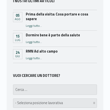
I NOSTRI ULTIMI ARTICOLI
Prima della visita: Cosa portare e cosa
05
sapere
AGO
“Prima della visita: Cosa portare e cosa sapere”
Leggi tutto
…
Dormire bene è parte della salute
15
LUG
“Dormire bene è parte della salute”
Leggi tutto
…
RMN Ad alto campo
24
GIU
“RMN Ad alto campo”
Leggi tutto
…
VUOI CERCARE UN DOTTORE?
Search for:
posizione lavorativa: