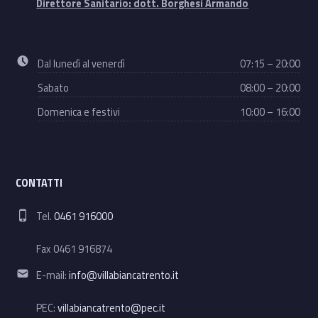
Direttore Sanitario: dott. Borghesi Armando
Business hours:
Dal lunedì al venerdì
07:15 – 20:00
Sabato
08:00 – 20:00
Domenica e festivi
10:00 – 16:00
CONTATTI
Phone number:
Tel.
0461 916000
Fax 0461 916874
Email address:
E-mail:
info@villabiancatrento.it
PEC:
villabiancatrento@pec.it