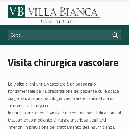
Primary Menu
Visita chirurgica vascolare - Casa di Cura Villa Bianca Trento
Casa di Cura Villa Bianca Trento
Header info sidebar
La vostra salute è la nostra priorità.
Ricerca per:
Visita chirurgica vascolare
La visita di chirurgia vascolare è un passaggio
fondamentale per la preparazione del paziente cui è stata
diagnosticata una patologia vascolare e candidato a un
intervento chirurgico.
In particolare, questa visita è necessaria per l'indicazione al
trattamento mediante chirurgia arteriosa degli arti
inferiori, in previsione del trattamento dell'insufficienza