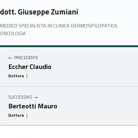
dott. Giuseppe Zumiani
MEDICO SPECIALISTA IN CLINICA DERMOSIFILOPATICA,
ONCOLOGIA
Navigazione articoli
PRECEDENTE
Eccher Claudio
Dottore
|
SUCCESSIVO
Berteotti Mauro
Dottore
|
Footer info sidebar
Skip back to main navigation