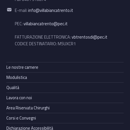
Email address:
E-mail:
info@villabiancatrento.it
PEC:
villabiancatrento@pec.it
FATTURAZIONE ELETTRONICA:
vbtrentosdi@pec.it
CODICE DESTINATARIO: M5UXCR1
Le nostre camere
Modulistica
Qualità
Lavora con noi
Area Riservata Chirurghi
Corsi e Convegni
Dichiarazione Accessibilità