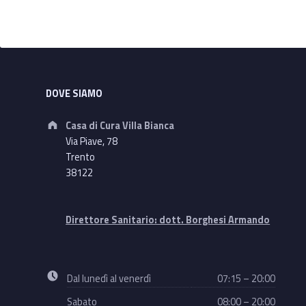
Footer sidebar
DOVE SIAMO
Address:
Casa di Cura Villa Bianca
Via Piave, 78
Trento
38122
Direttore Sanitario: dott. Borghesi Armando
Business hours:
Dal lunedì al venerdì
07:15 – 20:00
Sabato
08:00 – 20:00