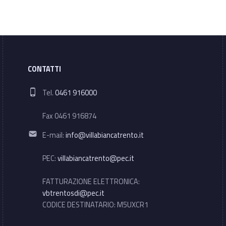
CONTATTI
Phone number:
Tel.
0461 916000
Fax 0461 916874
Email address:
E-mail:
info@villabiancatrento.it
PEC:
villabiancatrento@pec.it
FATTURAZIONE ELETTRONICA:
vbtrentosdi@pec.it
CODICE DESTINATARIO: M5UXCR1