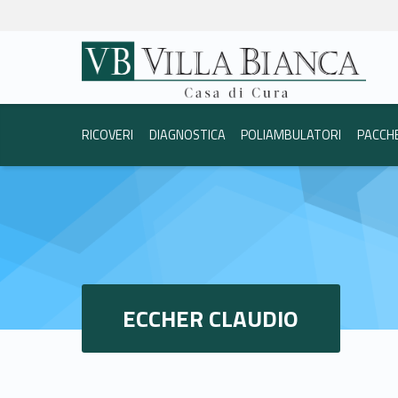
Eccher Claudio - Casa di Cura Villa Bianca Trento
Casa di Cura Villa Bi
La vostra salute è la nostra priorità.
Header info sidebar
RICOVERI
DIAGNOSTICA
POLIAMBULATORI
PACCH
ECCHER CLAUDIO
E