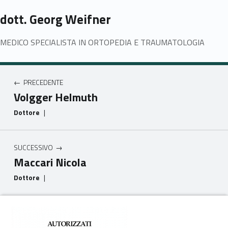
dott. Georg Weifner
MEDICO SPECIALISTA IN ORTOPEDIA E TRAUMATOLOGIA
Navigazione articoli
PRECEDENTE
Volgger Helmuth
Dottore
|
SUCCESSIVO
Maccari Nicola
Dottore
|
Footer info sidebar
Skip back to main navigation