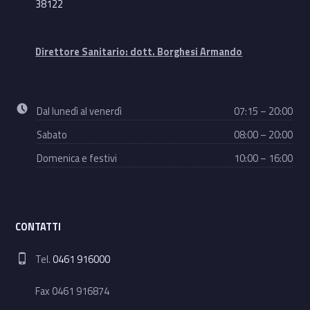
38122
Direttore Sanitario: dott. Borghesi Armando
Business hours:
Dal lunedì al venerdì
07:15 – 20:00
Sabato
08:00 – 20:00
Domenica e festivi
10:00 – 16:00
CONTATTI
Phone number:
Tel.
0461 916000
Fax 0461 916874