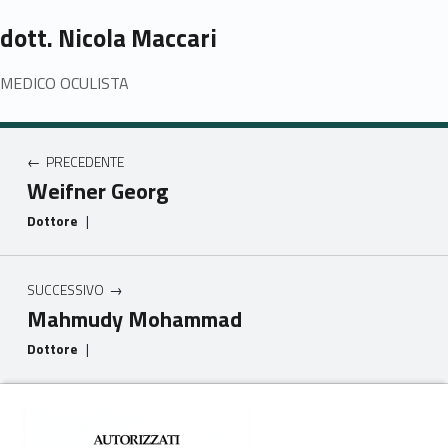
dott. Nicola Maccari
MEDICO OCULISTA
Navigazione articoli
PRECEDENTE
Weifner Georg
Dottore
|
SUCCESSIVO
Mahmudy Mohammad
Dottore
|
Footer info sidebar
Skip back to main navigation