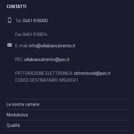
CONTATTI
Phone number:
Tel.
0461 916000
Fax 0461 916874
Email address:
E-mail:
info@villabiancatrento.it
PEC:
villabiancatrento@pec.it
FATTURAZIONE ELETTRONICA:
vbtrentosdi@pec.it
CODICE DESTINATARIO: M5UXCR1
Le nostre camere
Modulistica
Qualità