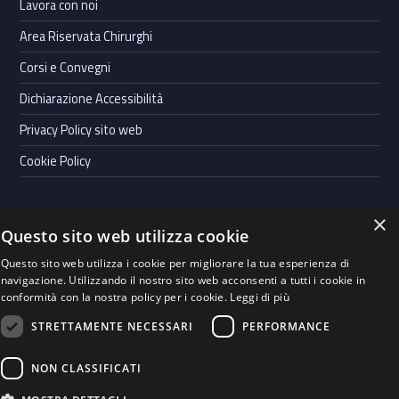
Lavora con noi
Area Riservata Chirurghi
Corsi e Convegni
Dichiarazione Accessibilità
Privacy Policy sito web
Cookie Policy
×
Questo sito web utilizza cookie
Powered by
Graffiti Web
- Casa di Cura Villa Bianca S.p.A. | Cap.
Questo sito web utilizza i cookie per migliorare la tua esperienza di
soc. Euro 900.000,00 i.v. | P.IVA 00123990228 |
Whistleblowing
|
navigazione. Utilizzando il nostro sito web acconsenti a tutti i cookie in
Codice Etico
|
Società Trasparente
conformità con la nostra policy per i cookie.
Leggi di più
STRETTAMENTE NECESSARI
PERFORMANCE
Seguici su
WebMan on Facebook
Back to top ↑
Instagram
LinkedIn
NON CLASSIFICATI