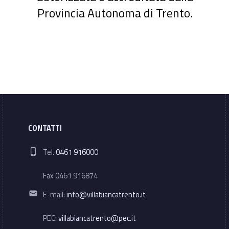
Provincia Autonoma di Trento.
CONTATTI
Phone number:
Tel.
0461 916000
Fax 0461 916874
Email address:
E-mail:
info@villabiancatrento.it
PEC:
villabiancatrento@pec.it