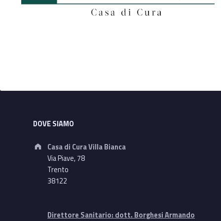
t
a
Footer sidebar
DOVE SIAMO
Address:
Casa di Cura Villa Bianca
Via Piave, 78
Trento
38122
Direttore Sanitario: dott. Borghesi Armando