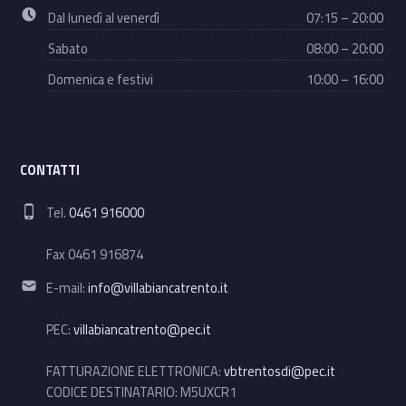
Business hours:
Dal lunedì al venerdì
07:15 – 20:00
Sabato
08:00 – 20:00
Domenica e festivi
10:00 – 16:00
CONTATTI
Phone number:
Tel.
0461 916000
Fax 0461 916874
Email address:
E-mail:
info@villabiancatrento.it
PEC:
villabiancatrento@pec.it
FATTURAZIONE ELETTRONICA:
vbtrentosdi@pec.it
CODICE DESTINATARIO: M5UXCR1