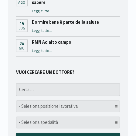
sapere
AGO
“Prima della visita: Cosa portare e cosa sapere”
Leggi tutto
…
Dormire bene è parte della salute
15
LUG
“Dormire bene è parte della salute”
Leggi tutto
…
RMN Ad alto campo
24
GIU
“RMN Ad alto campo”
Leggi tutto
…
VUOI CERCARE UN DOTTORE?
Search for:
posizione lavorativa:
specialità: