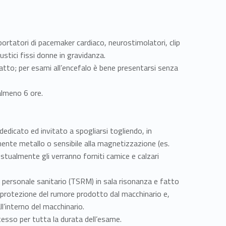
rtatori di pacemaker cardiaco, neurostimolatori, clip
ustici fissi donne in gravidanza.
ntatto; per esami all’encefalo è bene presentarsi senza
almeno 6 ore.
edicato ed invitato a spogliarsi togliendo, in
nente metallo o sensibile alla magnetizzazione (es.
stualmente gli verranno forniti camice e calzari
personale sanitario (TSRM) in sala risonanza e fatto
 a protezione del rumore prodotto dal macchinario e,
ll’interno del macchinario.
stesso per tutta la durata dell’esame.