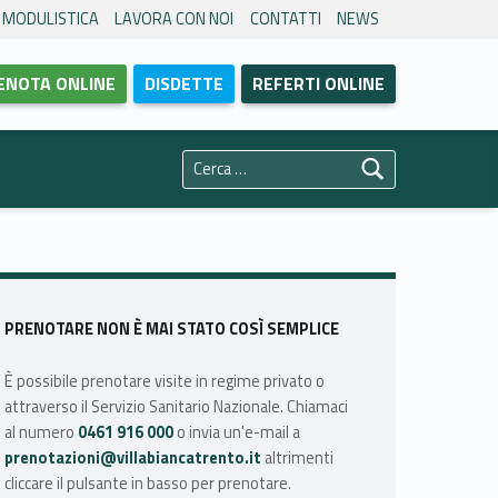
MODULISTICA
LAVORA CON NOI
CONTATTI
NEWS
ENOTA ONLINE
DISDETTE
REFERTI ONLINE
Ricerca per:
Sidebar
PRENOTARE NON È MAI STATO COSÌ SEMPLICE
È possibile prenotare visite in regime privato o
attraverso il Servizio Sanitario Nazionale. Chiamaci
al numero
0461 916 000
o invia un'e-mail a
prenotazioni@villabiancatrento.it
altrimenti
cliccare il pulsante in basso per prenotare.