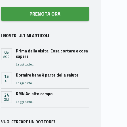
PRENOTA ORA
I NOSTRI ULTIMI ARTICOLI
Prima della visita: Cosa portare e cosa
05
sapere
AGO
“Prima della visita: Cosa portare e cosa sapere”
Leggi tutto
…
Dormire bene è parte della salute
15
LUG
“Dormire bene è parte della salute”
Leggi tutto
…
RMN Ad alto campo
24
GIU
“RMN Ad alto campo”
Leggi tutto
…
VUOI CERCARE UN DOTTORE?