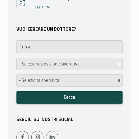
GIU
“RMN Ad alto campo”
Leggi tutto
…
VUOI CERCARE UN DOTTORE?
Search for:
posizione lavorativa:
specialità:
SEGUICI SUI NOSTRI SOCIAL
WebMan on Facebook
Instagram
LinkedIn