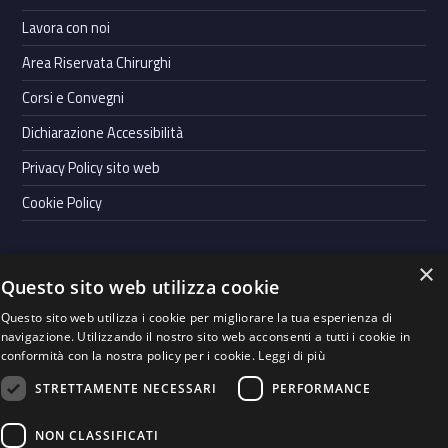
Lavora con noi
Area Riservata Chirurghi
Corsi e Convegni
Dichiarazione Accessibilità
Privacy Policy sito web
Cookie Policy
×
Questo sito web utilizza cookie
Powered by
Graffiti Web
- Casa di Cura Villa Bianca S.p.A. | Cap.
Questo sito web utilizza i cookie per migliorare la tua esperienza di
soc. Euro 900.000,00 i.v. | P.IVA 00123990228 |
Whistleblowing
|
navigazione. Utilizzando il nostro sito web acconsenti a tutti i cookie in
Codice Etico
|
Società Trasparente
conformità con la nostra policy per i cookie.
Leggi di più
STRETTAMENTE NECESSARI
PERFORMANCE
Seguici su
WebMan on Facebook
Back to top ↑
Instagram
LinkedIn
NON CLASSIFICATI