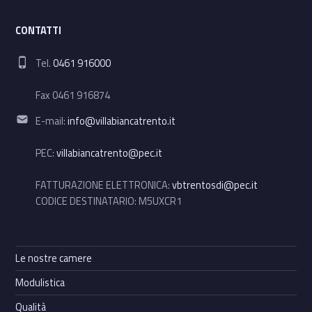
CONTATTI
Phone number:
Tel.
0461 916000
Fax 0461 916874
Email address:
E-mail:
info@villabiancatrento.it
PEC:
villabiancatrento@pec.it
FATTURAZIONE ELETTRONICA:
vbtrentosdi@pec.it
CODICE DESTINATARIO: M5UXCR1
Le nostre camere
Modulistica
Qualità