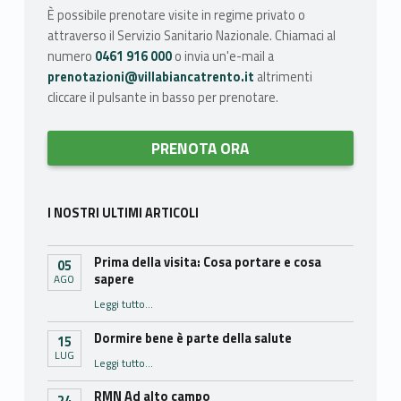
È possibile prenotare visite in regime privato o
attraverso il Servizio Sanitario Nazionale. Chiamaci al
numero
0461 916 000
o invia un'e-mail a
prenotazioni@villabiancatrento.it
altrimenti
cliccare il pulsante in basso per prenotare.
PRENOTA ORA
I NOSTRI ULTIMI ARTICOLI
Prima della visita: Cosa portare e cosa
05
sapere
AGO
“Prima della visita: Cosa portare e cosa sapere”
Leggi tutto
…
Dormire bene è parte della salute
15
LUG
“Dormire bene è parte della salute”
Leggi tutto
…
RMN Ad alto campo
24