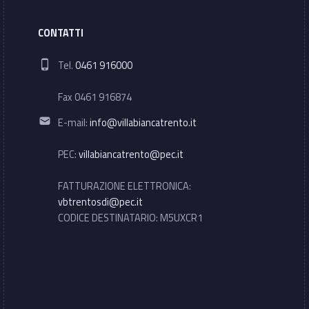
CONTATTI
Phone number:
Tel.
0461 916000
Fax 0461 916874
Email address:
E-mail:
info@villabiancatrento.it
PEC:
villabiancatrento@pec.it
FATTURAZIONE ELETTRONICA:
vbtrentosdi@pec.it
CODICE DESTINATARIO: M5UXCR1