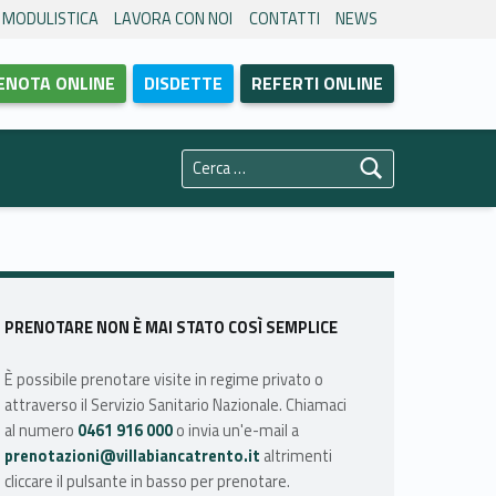
MODULISTICA
LAVORA CON NOI
CONTATTI
NEWS
ENOTA ONLINE
DISDETTE
REFERTI ONLINE
Ricerca per:
Sidebar
PRENOTARE NON È MAI STATO COSÌ SEMPLICE
È possibile prenotare visite in regime privato o
attraverso il Servizio Sanitario Nazionale. Chiamaci
al numero
0461 916 000
o invia un'e-mail a
prenotazioni@villabiancatrento.it
altrimenti
cliccare il pulsante in basso per prenotare.