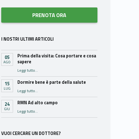
PRENOTA ORA
I NOSTRI ULTIMI ARTICOLI
Prima della visita: Cosa portare e cosa
05
sapere
AGO
“Prima della visita: Cosa portare e cosa sapere”
Leggi tutto
…
Dormire bene è parte della salute
15
LUG
“Dormire bene è parte della salute”
Leggi tutto
…
RMN Ad alto campo
24
GIU
“RMN Ad alto campo”
Leggi tutto
…
VUOI CERCARE UN DOTTORE?