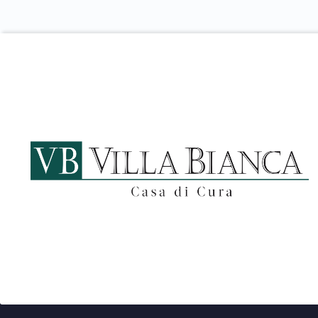
Footer info sidebar
Footer sidebar