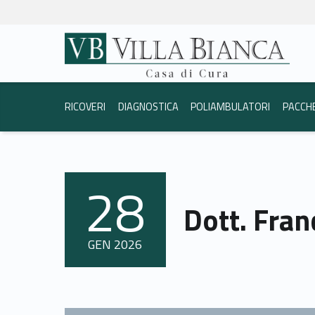
Dott. Francesco Alberton - Casa di Cura Villa Bianca Trento
Casa di Cura Villa Bi
La vostra salute è la nostra priorità.
Header info sidebar
RICOVERI
DIAGNOSTICA
POLIAMBULATORI
PACCH
28
POSTED ON:
Dott. Fra
GEN
2026