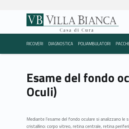
Esame del fondo oculare (Fundus Oculi) - Casa di Cura Villa Bianca Trento
Casa di Cura Villa Bi
La vostra salute è la nostra priorità.
Header info sidebar
RICOVERI
DIAGNOSTICA
POLIAMBULATORI
PACCH
Esame del fondo oc
Oculi)
Mediante l'esame del fondo oculare si analizzano le st
cristallino: corpo vitreo, retina centrale, retina perif