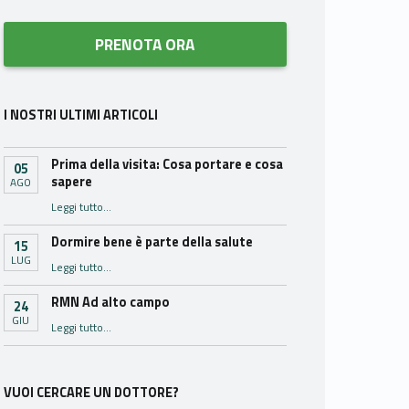
PRENOTA ORA
I NOSTRI ULTIMI ARTICOLI
Prima della visita: Cosa portare e cosa
05
sapere
AGO
“Prima della visita: Cosa portare e cosa sapere”
Leggi tutto
…
Dormire bene è parte della salute
15
LUG
“Dormire bene è parte della salute”
Leggi tutto
…
RMN Ad alto campo
24
GIU
“RMN Ad alto campo”
Leggi tutto
…
VUOI CERCARE UN DOTTORE?