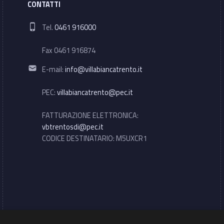
CONTATTI
Phone number:
Tel.
0461 916000
Fax 0461 916874
Email address:
E-mail:
info@villabiancatrento.it
PEC:
villabiancatrento@pec.it
FATTURAZIONE ELETTRONICA:
vbtrentosdi@pec.it
CODICE DESTINATARIO: M5UXCR1