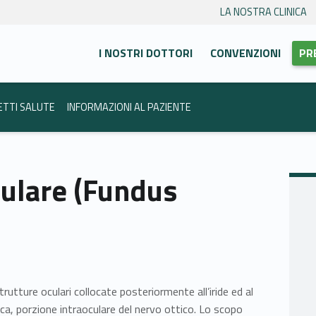
LA NOSTRA CLINICA
Primary Menu
anca Trento
I NOSTRI DOTTORI
CONVENZIONI
PR
ETTI SALUTE
INFORMAZIONI AL PAZIENTE
ulare (Fundus
rutture oculari collocate posteriormente all’iride ed al
erica, porzione intraoculare del nervo ottico. Lo scopo