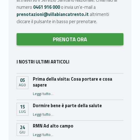
attraverso il Servizio Sanitario Nazionale. Chiamaci al
numero
0461 916 000
o invia un'e-mail a
prenotazioni@villabiancatrento.it
altrimenti
cliccare il pulsante in basso per prenotare.
PRENOTA ORA
I NOSTRI ULTIMI ARTICOLI
Prima della visita: Cosa portare e cosa
05
sapere
AGO
“Prima della visita: Cosa portare e cosa sapere”
Leggi tutto
…
Dormire bene è parte della salute
15
LUG
“Dormire bene è parte della salute”
Leggi tutto
…
RMN Ad alto campo
24
GIU
“RMN Ad alto campo”
Leggi tutto
…