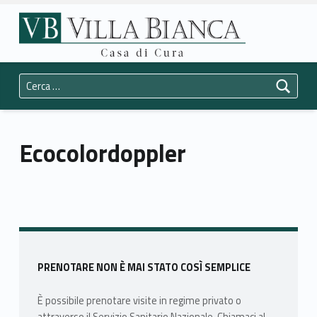
Primary Menu
Ecocolordoppler - Casa di Cura Villa Bianca Trento
Casa di Cura Villa Bianca Trento
Header info sidebar
La vostra salute è la nostra priorità.
Ricerca per:
Ecocolordoppler
Skip back to main navigation
Sidebar
PRENOTARE NON È MAI STATO COSÌ SEMPLICE
È possibile prenotare visite in regime privato o