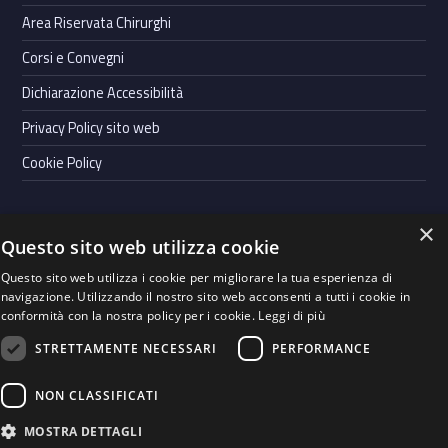
Area Riservata Chirurghi
Corsi e Convegni
Dichiarazione Accessibilità
Privacy Policy sito web
Cookie Policy
×
Questo sito web utilizza cookie
Powered by
Graffiti Web
- Casa di Cura Villa Bianca S.p.A. | Cap.
Questo sito web utilizza i cookie per migliorare la tua esperienza di
soc. Euro 900.000,00 i.v. | P.IVA 00123990228 |
Whistleblowing
|
navigazione. Utilizzando il nostro sito web acconsenti a tutti i cookie in
Codice Etico
|
Società Trasparente
conformità con la nostra policy per i cookie.
Leggi di più
STRETTAMENTE NECESSARI
PERFORMANCE
Seguici su
WebMan on Facebook
Back to top ↑
Instagram
LinkedIn
NON CLASSIFICATI
MOSTRA DETTAGLI