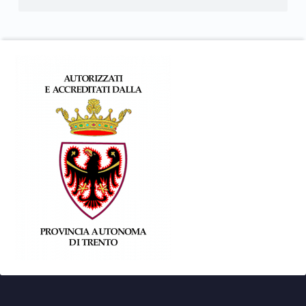
Footer info sidebar
Footer sidebar