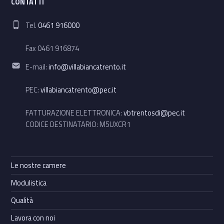
CONTATTI
Phone number:
Tel.
0461 916000
Fax 0461 916874
Email address:
E-mail:
info@villabiancatrento.it
PEC:
villabiancatrento@pec.it
FATTURAZIONE ELETTRONICA:
vbtrentosdi@pec.it
CODICE DESTINATARIO: M5UXCR1
Le nostre camere
Modulistica
Qualità
Lavora con noi