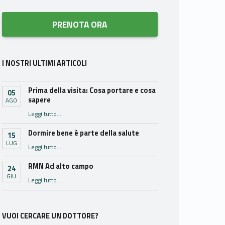
PRENOTA ORA
I NOSTRI ULTIMI ARTICOLI
Prima della visita: Cosa portare e cosa
05
sapere
AGO
“Prima della visita: Cosa portare e cosa sapere”
Leggi tutto
…
Dormire bene è parte della salute
15
LUG
“Dormire bene è parte della salute”
Leggi tutto
…
RMN Ad alto campo
24
GIU
“RMN Ad alto campo”
Leggi tutto
…
VUOI CERCARE UN DOTTORE?