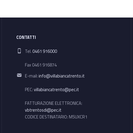
CONTATTI
Phone number:
Tel.
0461 916000
Fax 0461 916874
Email address:
E-mail:
info@villabiancatrento.it
PEC:
villabiancatrento@pec.it
FATTURAZIONE ELETTRONICA:
vbtrentosdi@pec.it
CODICE DESTINATARIO: M5UXCR1