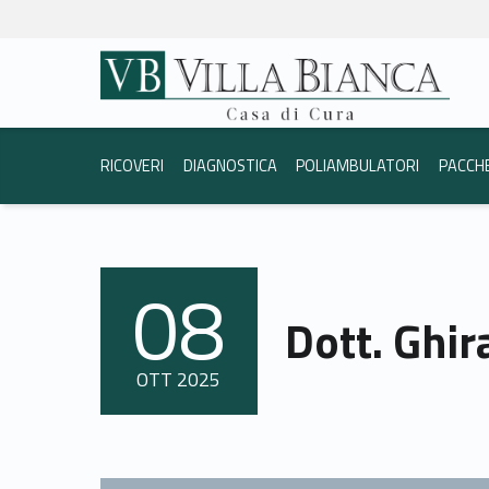
Dott. Ghirardelli Stefano - Casa di Cura Villa Bianca Trento
Casa di Cura Villa Bi
La vostra salute è la nostra priorità.
Header info sidebar
RICOVERI
DIAGNOSTICA
POLIAMBULATORI
PACCH
08
POSTED ON:
Dott. Ghir
OTT
2025