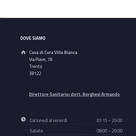
Footer sidebar
DOVE SIAMO
Address:
Casa di Cura Villa Bianca
Via Piave, 78
Trento
38122
Direttore Sanitario: dott. Borghesi Armando
Business hours:
Dal lunedì al venerdì
07:15 – 20:00
Sabato
08:00 – 20:00