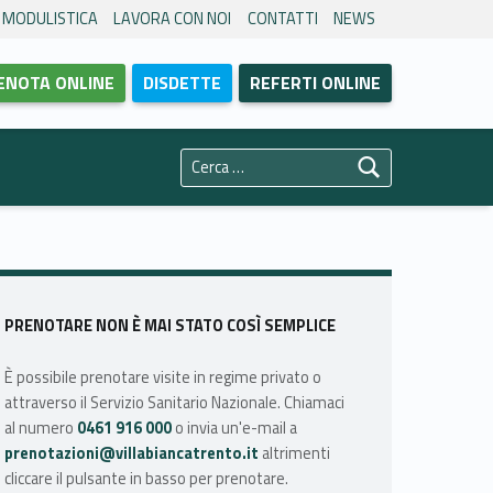
MODULISTICA
LAVORA CON NOI
CONTATTI
NEWS
ENOTA ONLINE
DISDETTE
REFERTI ONLINE
Ricerca per:
Sidebar
PRENOTARE NON È MAI STATO COSÌ SEMPLICE
È possibile prenotare visite in regime privato o
attraverso il Servizio Sanitario Nazionale. Chiamaci
al numero
0461 916 000
o invia un'e-mail a
prenotazioni@villabiancatrento.it
altrimenti
cliccare il pulsante in basso per prenotare.