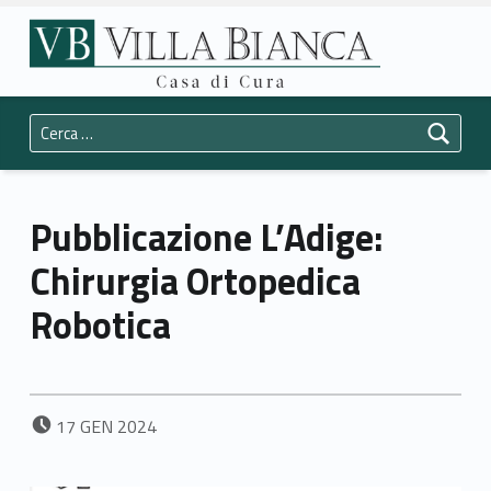
Primary Menu
Casa di Cura Villa Bianca Trento
Pubblicazione L'Adige: Chirurgia Ortopedica Robotica - Casa di Cura Villa Bianca Trento
Header info sidebar
La vostra salute è la nostra priorità.
Ricerca per:
Pubblicazione L’Adige:
Chirurgia Ortopedica
Robotica
POSTED ON:
17
GEN
2024