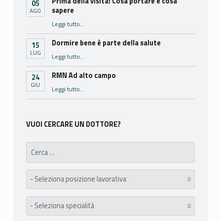
Prima della visita: Cosa portare e cosa
05
sapere
AGO
“Prima della visita: Cosa portare e cosa sapere”
Leggi tutto
…
Dormire bene è parte della salute
15
LUG
“Dormire bene è parte della salute”
Leggi tutto
…
RMN Ad alto campo
24
GIU
“RMN Ad alto campo”
Leggi tutto
…
VUOI CERCARE UN DOTTORE?
Search for:
posizione lavorativa:
specialità: