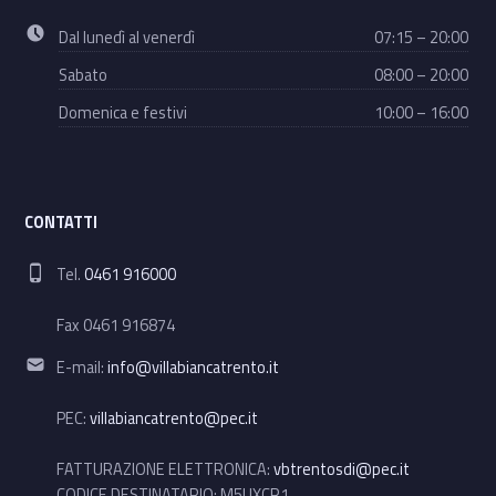
Business hours:
Dal lunedì al venerdì
07:15 – 20:00
Sabato
08:00 – 20:00
Domenica e festivi
10:00 – 16:00
CONTATTI
Phone number:
Tel.
0461 916000
Fax 0461 916874
Email address:
E-mail:
info@villabiancatrento.it
PEC:
villabiancatrento@pec.it
FATTURAZIONE ELETTRONICA:
vbtrentosdi@pec.it
CODICE DESTINATARIO: M5UXCR1